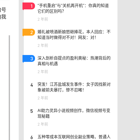
1
“手机重启”与“关机再开机”：你真的知道
句号
它们的区别吗？
响我
2 年前
2
婚礼被喷酒新娘怒砸捧花，本人回应：不
知道当时做得对不对！网友：对！
2 年前
3
深入剖析自提点的盈利奥秘：热潮背后的
真相与机遇
2 年前
4
突发！江苏盐城发生事件：女子因找新对
象被前夫暴打，惨不忍睹！
2 年前
5
AI助力灵异小说视频创作，微信视频号变
现秘籍
2 年前
6
五种零成本互联网创业副业策略，普通人