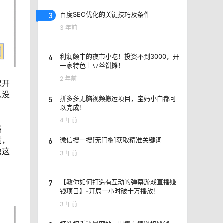
3
百度SEO优化的关键技巧及条件
3 年前
4
利润颇丰的夜市小吃！投资不到3000，开
一家特色土豆丝饼摊！
2 年前
课开
从没
5
拼多多无脑视频搬运项目，宝妈小白都可
以完成！
4 年前
辅
货，
6
微信搜一搜[无门槛]获取精准关键词
独这
3 年前
7
【教你如何打造有互动的弹幕游戏直播赚
钱项目】-开局一小时破十万播放！
3 年前