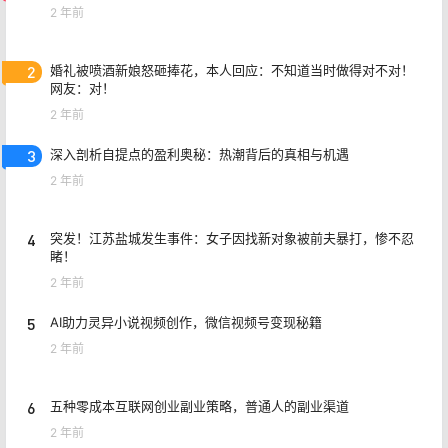
2 年前
2
婚礼被喷酒新娘怒砸捧花，本人回应：不知道当时做得对不对！
网友：对！
2 年前
3
深入剖析自提点的盈利奥秘：热潮背后的真相与机遇
2 年前
4
突发！江苏盐城发生事件：女子因找新对象被前夫暴打，惨不忍
睹！
2 年前
5
AI助力灵异小说视频创作，微信视频号变现秘籍
2 年前
6
五种零成本互联网创业副业策略，普通人的副业渠道
2 年前