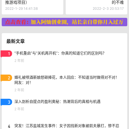
创业项目
创业项目
用100元摆地摊创业（几个地
做网站还赚钱吗，月入1万+真
推游戏项目）
的不难
2022-1-29 14:41:38
2022-2-3 20:53:17
最新文章
1
“手机重启”与“关机再开机”：你真的知道它们的区别吗？
2 年前
2
婚礼被喷酒新娘怒砸捧花，本人回应：不知道当时做得对不对！
网友：对！
2 年前
3
深入剖析自提点的盈利奥秘：热潮背后的真相与机遇