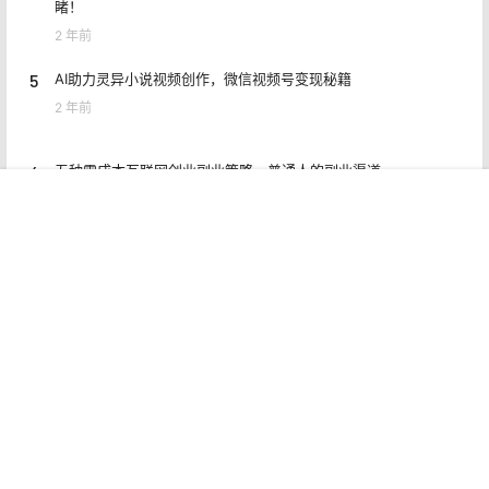
2 年前
4
突发！江苏盐城发生事件：女子因找新对象被前夫暴打，惨不忍
睹！
2 年前
5
AI助力灵异小说视频创作，微信视频号变现秘籍
2 年前
首页
专题
认证
搜索
菜单
我的
6
五种零成本互联网创业副业策略，普通人的副业渠道
2 年前
7
公众号月入五位数的秘密，玩转多元化变现与复利思维
2 年前
8
闲鱼曝光稳定攻略思路，618利用小刀快速加入会场
2 年前