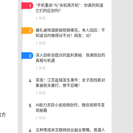
1
“手机重启”与“关机再开机”：你真的知道
它们的区别吗？
2 年前
2
婚礼被喷酒新娘怒砸捧花，本人回应：不
知道当时做得对不对！网友：对！
2 年前
3
深入剖析自提点的盈利奥秘：热潮背后的
真相与机遇
2 年前
4
突发！江苏盐城发生事件：女子因找新对
象被前夫暴打，惨不忍睹！
2 年前
5
AI助力灵异小说视频创作，微信视频号变
现秘籍
的方
2 年前
6
五种零成本互联网创业副业策略，普通人