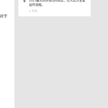
8
2021最火的外卖cps项目，月入过万全套
运作流程。
4 年前
对于