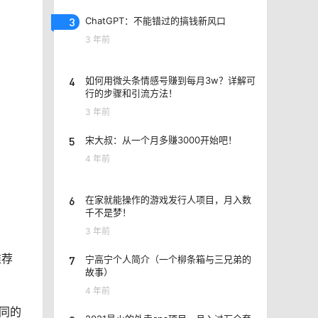
3
ChatGPT：不能错过的搞钱新风口
3 年前
4
如何用微头条情感号赚到每月3w？详解可
行的步骤和引流方法！
3 年前
5
宋大叔：从一个月多赚3000开始吧！
4 年前
6
在家就能操作的游戏发行人项目，月入数
千不是梦！
3 年前
推荐
7
宁高宁个人简介（一个柳条箱与三兄弟的
故事）
4 年前
同的