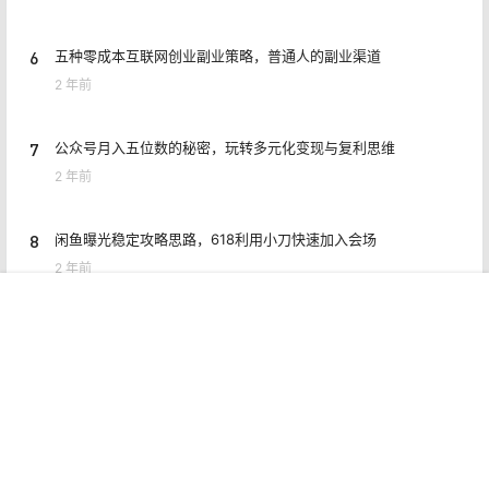
6
五种零成本互联网创业副业策略，普通人的副业渠道
2 年前
7
公众号月入五位数的秘密，玩转多元化变现与复利思维
2 年前
8
闲鱼曝光稳定攻略思路，618利用小刀快速加入会场
2 年前
首页
专题
认证
搜索
菜单
我的
Copyright © 2026
猎富团
赣ICP备2021006954号
查询 7 次，耗时 0.5163 秒