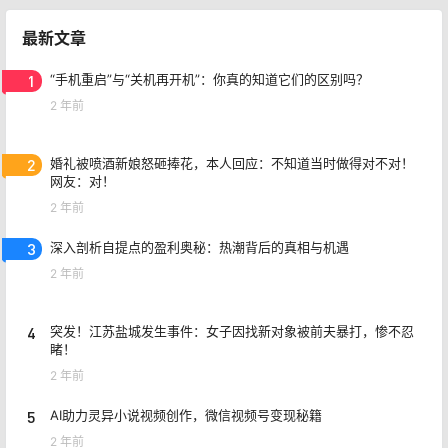
最新文章
1
“手机重启”与“关机再开机”：你真的知道它们的区别吗？
2 年前
2
婚礼被喷酒新娘怒砸捧花，本人回应：不知道当时做得对不对！
网友：对！
2 年前
3
深入剖析自提点的盈利奥秘：热潮背后的真相与机遇
2 年前
4
突发！江苏盐城发生事件：女子因找新对象被前夫暴打，惨不忍
睹！
2 年前
5
AI助力灵异小说视频创作，微信视频号变现秘籍
2 年前