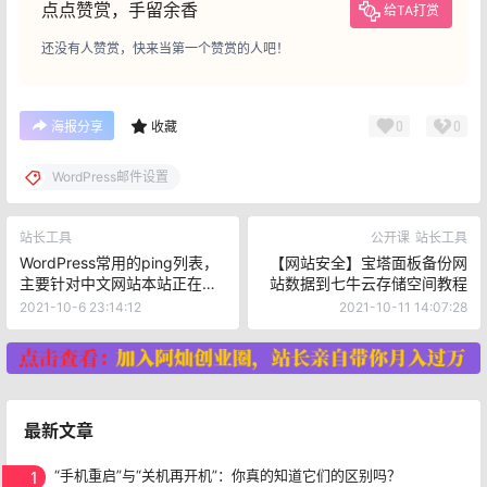
点点赞赏，手留余香
给TA打赏
还没有人赞赏，快来当第一个赞赏的人吧！
0
0
海报分享
收藏
WordPress邮件设置
站长工具
公开课
站长工具
WordPress常用的ping列表，
【网站安全】宝塔面板备份网
主要针对中文网站本站正在使
站数据到七牛云存储空间教程
用
2021-10-6 23:14:12
2021-10-11 14:07:28
最新文章
1
“手机重启”与“关机再开机”：你真的知道它们的区别吗？