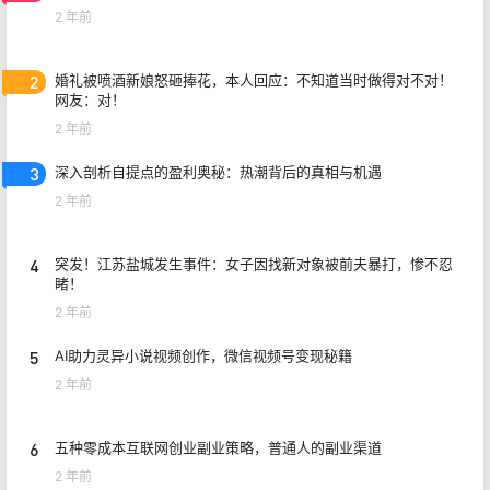
2 年前
2
婚礼被喷酒新娘怒砸捧花，本人回应：不知道当时做得对不对！
网友：对！
2 年前
3
深入剖析自提点的盈利奥秘：热潮背后的真相与机遇
2 年前
4
突发！江苏盐城发生事件：女子因找新对象被前夫暴打，惨不忍
睹！
2 年前
5
AI助力灵异小说视频创作，微信视频号变现秘籍
2 年前
6
五种零成本互联网创业副业策略，普通人的副业渠道
2 年前