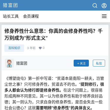
猎富团
站长工具
会员课程
修身养性什么意思：你真的会修身养性吗？千
万别成为“形式主义”
0
百科知识
3 年前
猎富团
关注
私信
《博望烧屯》第一折中写道：“贫道本是南阳一耕夫，岂管
尘世之事？只可修身养性，贫道去不的也。”
提到修行，很
多人都会认为修行即是修身养性。
在这个问题上，很容易
形成两种不同意见，其一认为修身养性有助于修养良好品
德；其一则认为，只求自身的修身养性，是否会失去一些
社会公德心？这就
需要明辨“修身养性”的具体含义。