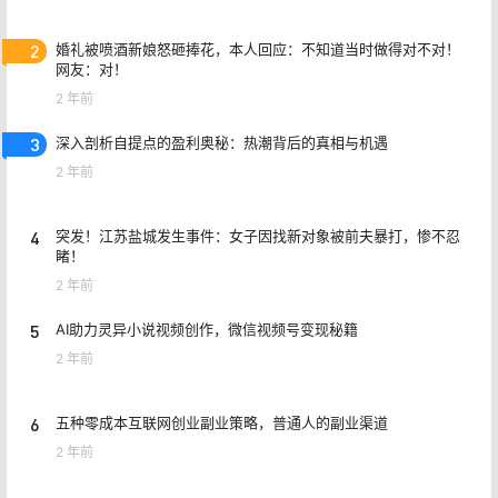
2
婚礼被喷酒新娘怒砸捧花，本人回应：不知道当时做得对不对！
网友：对！
2 年前
3
深入剖析自提点的盈利奥秘：热潮背后的真相与机遇
2 年前
4
突发！江苏盐城发生事件：女子因找新对象被前夫暴打，惨不忍
睹！
2 年前
5
AI助力灵异小说视频创作，微信视频号变现秘籍
2 年前
6
五种零成本互联网创业副业策略，普通人的副业渠道
2 年前