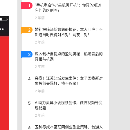
1
“手机重启”与“关机再开机”：你真的知道
它们的区别吗？
2 年前
2
婚礼被喷酒新娘怒砸捧花，本人回应：不
知道当时做得对不对！网友：对！
2 年前
3
深入剖析自提点的盈利奥秘：热潮背后的
真相与机遇
2 年前
4
突发！江苏盐城发生事件：女子因找新对
象被前夫暴打，惨不忍睹！
2 年前
5
AI助力灵异小说视频创作，微信视频号变
现秘籍
2 年前
6
五种零成本互联网创业副业策略，普通人