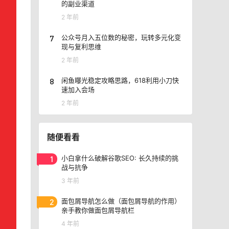
的副业渠道
2 年前
7
公众号月入五位数的秘密，玩转多元化变
现与复利思维
2 年前
8
闲鱼曝光稳定攻略思路，618利用小刀快
速加入会场
2 年前
随便看看
1
小白拿什么破解谷歌SEO: 长久持续的挑
战与抗争
3 年前
2
面包屑导航怎么做（面包屑导航的作用）
亲手教你做面包屑导航栏
4 年前