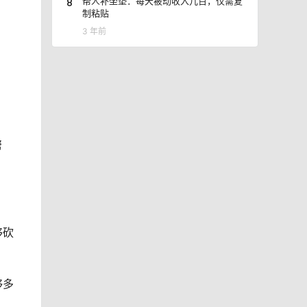
8
帮人补坐垫：每天被动收入几百，仅需复
制粘贴
3 年前
帮
够砍
够多