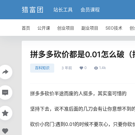
猎富团
站长工具
会员课程
首页
公开课
创业项目
副业项目
SEO技术
创
拼多多砍价都是0.01怎么破
0
1.4k
百科知识
3 年前
拼多多砍价半途而废的人挺多，其实蛮可惜的
坚持下去，说不准后面的几刀会有让你意想不到
砍价小窍门:遇到0.01的时候不要灰心，只要你