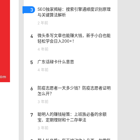
3
SEO独家揭秘：搜索引擎通顺度识别原理
与关键算法解析
2 年前
4
微头条写文章也能赚大钱，新手小白也能
轻松学会日入200+！
4 年前
5
广东话碌卡什么意思
4 年前
6
防疫志愿者一天多少钱？防疫志愿者证明
怎么开？
3 年前
7
聪明人的赚钱秘策：上班族必备的余额
宝、定期理财和十二存单法
3 年前