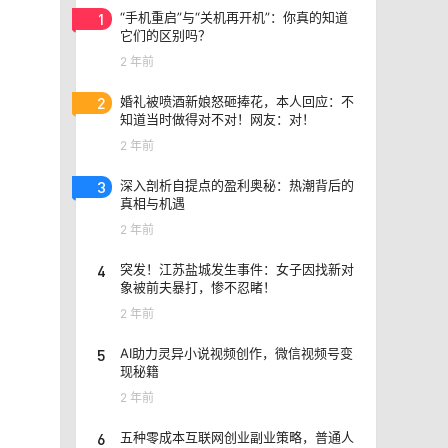
1
“手机重启”与“关机再开机”：你真的知道
它们的区别吗？
2 年前
2
婚礼被喷酒新娘怒砸捧花，本人回应：不
知道当时做得对不对！网友：对！
2 年前
3
深入剖析自提点的盈利奥秘：热潮背后的
真相与机遇
2 年前
4
突发！江苏盐城发生事件：女子因找新对
象被前夫暴打，惨不忍睹！
2 年前
5
AI助力灵异小说视频创作，微信视频号变
现秘籍
2 年前
6
五种零成本互联网创业副业策略，普通人