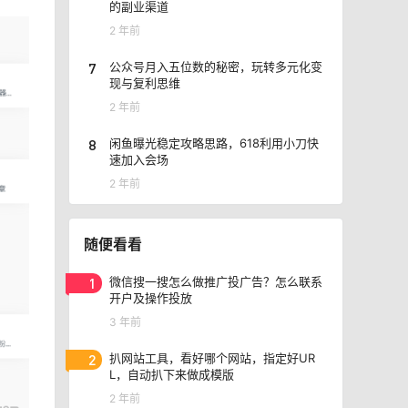
的副业渠道
2 年前
7
公众号月入五位数的秘密，玩转多元化变
现与复利思维
2 年前
8
闲鱼曝光稳定攻略思路，618利用小刀快
速加入会场
2 年前
随便看看
1
微信搜一搜怎么做推广投广告？怎么联系
开户及操作投放
3 年前
2
扒网站工具，看好哪个网站，指定好UR
L，自动扒下来做成模版
2 年前