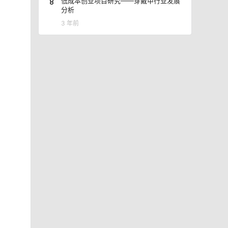
8
低成本创业项目研究——穿戴甲行业发展
分析
3 年前