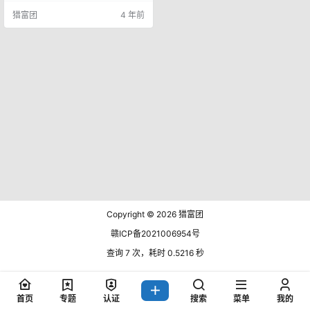
面的思路值得好好学习。 在网上能
猎富团
4 年前
赚到钱的不用精通某一项技术，只
要能解决人的需求就行，自己不会
要么学会，要么借力！想要赚的多
就需要找到大部分人都需要的东
西。很多人每天早上从被窝爬起总
是相当困难，为了解决这样的困
扰，在某宝等很多购物网站上，就
出现一项人工…
Copyright © 2026
猎富团
赣ICP备2021006954号
查询 7 次，耗时 0.5216 秒
首页
专题
认证
搜索
菜单
我的