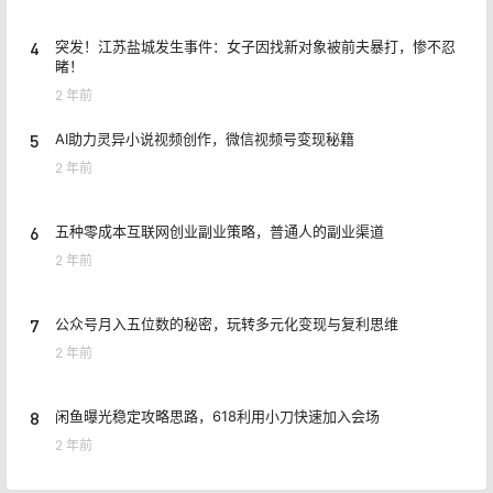
4
突发！江苏盐城发生事件：女子因找新对象被前夫暴打，惨不忍
睹！
2 年前
5
AI助力灵异小说视频创作，微信视频号变现秘籍
2 年前
6
五种零成本互联网创业副业策略，普通人的副业渠道
2 年前
7
公众号月入五位数的秘密，玩转多元化变现与复利思维
2 年前
8
闲鱼曝光稳定攻略思路，618利用小刀快速加入会场
2 年前