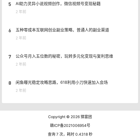
5
AI助力灵异小说视频创作，微信视频号变现秘籍
2 年前
6
五种零成本互联网创业副业策略，普通人的副业渠道
2 年前
7
公众号月入五位数的秘密，玩转多元化变现与复利思维
2 年前
8
闲鱼曝光稳定攻略思路，618利用小刀快速加入会场
2 年前
Copyright © 2026
猎富团
赣ICP备2021006954号
查询 7 次，耗时 0.4318 秒