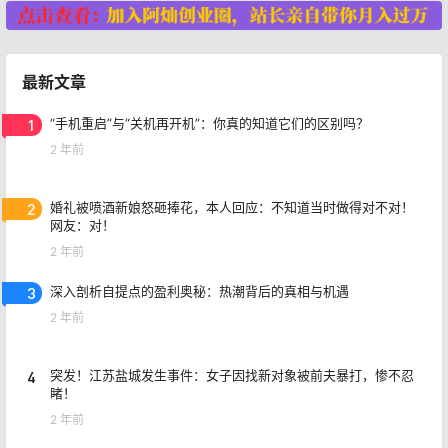
最新文章
1
“手机重启”与“关机再开机”：你真的知道它们的区别吗？
2 年前
2
婚礼被喷酒新娘怒砸捧花，本人回应：不知道当时做得对不对！
网友：对！
2 年前
3
深入剖析自提点的盈利奥秘：热潮背后的真相与机遇
2 年前
4
突发！江苏盐城发生事件：女子因找新对象被前夫暴打，惨不忍
睹！
2 年前