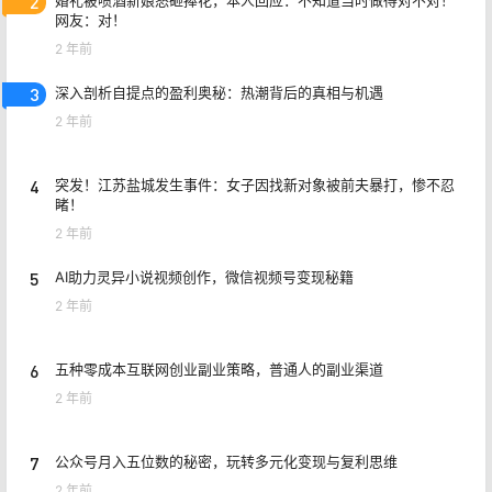
2
网友：对！
2 年前
3
深入剖析自提点的盈利奥秘：热潮背后的真相与机遇
2 年前
4
突发！江苏盐城发生事件：女子因找新对象被前夫暴打，惨不忍
睹！
2 年前
5
AI助力灵异小说视频创作，微信视频号变现秘籍
2 年前
6
五种零成本互联网创业副业策略，普通人的副业渠道
2 年前
7
公众号月入五位数的秘密，玩转多元化变现与复利思维
2 年前