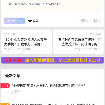
还没有人赞赏，快来当第一个赞赏的人吧！
0
0
海报分享
收藏
站长工具
站长工具
【为什么越来越多的人放弃华
五招教你在论坛推广技巧：打
为手机？】竞争力、溢价、
造优秀资料、简洁明了的内
5G、多样化选择四大原因！
容、利用顶帖等技巧
2023-6-6 20:57:08
2023-6-8 20:39:01
最新文章
1
“手机重启”与“关机再开机”：你真的知道它们的区别吗？
2 年前
婚礼被喷酒新娘怒砸捧花，本人回应：不知道当时做得对不对！