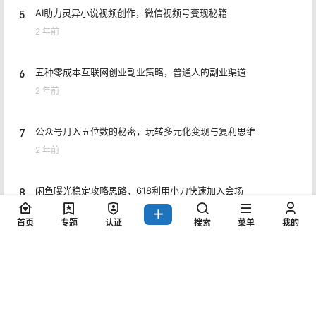
5
AI助力灵异小说视频创作，微信视频号变现秘籍
2 年前
6
五种零成本互联网创业副业策略，普通人的副业渠道
2 年前
7
公众号月入五位数的秘密，玩转多元化变现与复利思维
2 年前
8
闲鱼曝光稳定攻略思路，618利用小刀快速加入会场
2 年前
首页
专题
认证
搜索
菜单
我的
Copyright © 2026
猎富团
赣ICP备2021006954号
查询 8 次，耗时 1.4521 秒