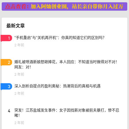
最新文章
1
“手机重启”与“关机再开机”：你真的知道它们的区别吗？
2 年前
2
婚礼被喷酒新娘怒砸捧花，本人回应：不知道当时做得对不对！
网友：对！
2 年前
3
深入剖析自提点的盈利奥秘：热潮背后的真相与机遇
2 年前
4
突发！江苏盐城发生事件：女子因找新对象被前夫暴打，惨不忍
睹！
2 年前