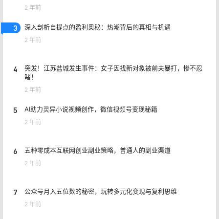
2 年前
3
深入剖析自提点的盈利奥秘：热潮背后的真相与机遇
2 年前
4
突发！江苏盐城发生事件：女子因找新对象被前夫暴打，惨不忍
睹！
2 年前
5
AI助力灵异小说视频创作，微信视频号变现秘籍
2 年前
6
五种零成本互联网创业副业策略，普通人的副业渠道
2 年前
7
公众号月入五位数的秘密，玩转多元化变现与复利思维
2 年前