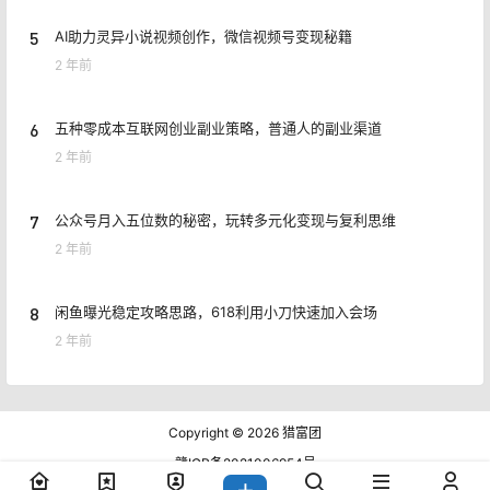
5
AI助力灵异小说视频创作，微信视频号变现秘籍
2 年前
6
五种零成本互联网创业副业策略，普通人的副业渠道
2 年前
7
公众号月入五位数的秘密，玩转多元化变现与复利思维
2 年前
8
闲鱼曝光稳定攻略思路，618利用小刀快速加入会场
2 年前
Copyright © 2026
猎富团
赣ICP备2021006954号