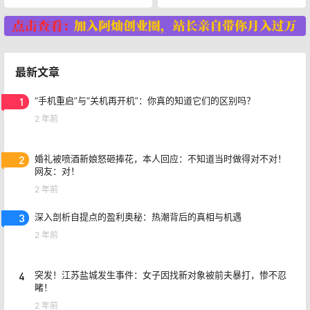
最新文章
1
“手机重启”与“关机再开机”：你真的知道它们的区别吗？
2 年前
2
婚礼被喷酒新娘怒砸捧花，本人回应：不知道当时做得对不对！
网友：对！
2 年前
3
深入剖析自提点的盈利奥秘：热潮背后的真相与机遇
2 年前
4
突发！江苏盐城发生事件：女子因找新对象被前夫暴打，惨不忍
睹！
2 年前