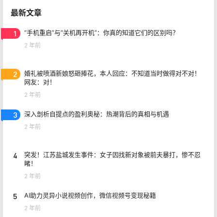
最新文章
1
“手机重启”与“关机再开机”：你真的知道它们的区别吗？
2 年前
2
婚礼被喷酒新娘怒砸捧花，本人回应：不知道当时做得对不对！
网友：对！
2 年前
3
深入剖析自提点的盈利奥秘：热潮背后的真相与机遇
2 年前
4
突发！江苏盐城发生事件：女子因找新对象被前夫暴打，惨不忍
睹！
2 年前
5
AI助力灵异小说视频创作，微信视频号变现秘籍
2 年前