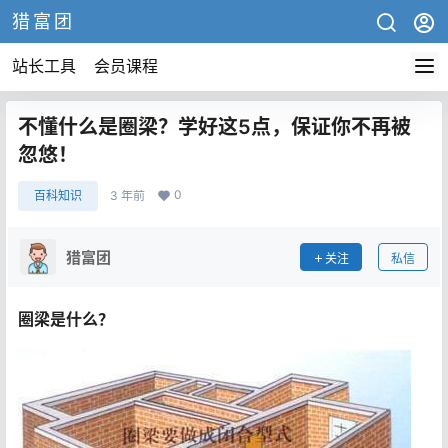
猎富团
站长工具
会员课程
不懂什么是圈梁？学好这5点，保证你不再被
忽悠！
0
百科知识
3 年前
猎富团
关注
私信
圈梁是什么？