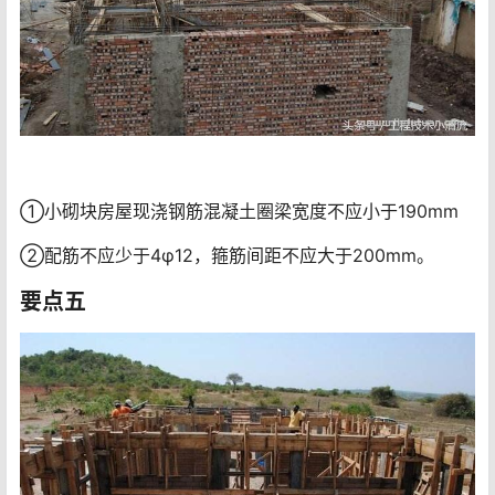
①小砌块房屋现浇钢筋混凝土圈梁宽度不应小于190mm
②配筋不应少于4φ12，箍筋间距不应大于200mm。
要点五