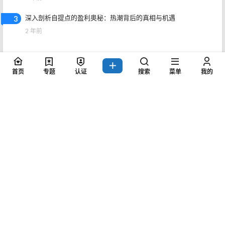
3
深入剖析自提点的盈利奥秘：热潮背后的真相与机遇
2 年前
4
突发！江苏盐城发生事件：女子因找新对象被前夫暴打，惨不忍
睹！
首页
专题
认证
搜索
菜单
我的
2 年前
5
AI助力灵异小说视频创作，微信视频号变现秘籍
2 年前
6
五种零成本互联网创业副业策略，普通人的副业渠道
2 年前
7
公众号月入五位数的秘密，玩转多元化变现与复利思维
2 年前