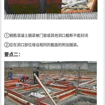
①钢筋混凝土圈梁被门窗或其他洞口截断不能封闭
②应在洞口部位增设相同的截面的附加圈梁。
要点二：