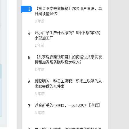
3
【抖音图文赛道揭秘】70%用户青睐，单
日阅读量过亿！
3 年前
4
开小厂子生产什么挣钱？5种不愁销路的
小型加工厂
2 年前
5
【共享洗衣赚钱项目】如何通过共享洗衣
机和加香服务赚取稳定收入？
3 年前
6
最聪明的一种员工离职：职场上聪明的人
离职会做的几件事
3 年前
7
适合新手的小项目，一天1000+【老猫】
3 年前