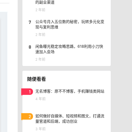
的副业渠道
2 年前
7
公众号月入五位数的秘密，玩转多元化变
现与复利思维
2 年前
8
闲鱼曝光稳定攻略思路，618利用小刀快
速加入会场
2 年前
随便看看
1
无名博客：原不不博客，手机赚钱类网站
4 年前
2
如何做好自媒体、短视频和图文，打通流
量管道和后端，成功创业
3 年前