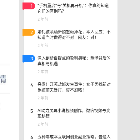
1
“手机重启”与“关机再开机”：你真的知道
它们的区别吗？
2 年前
2
婚礼被喷酒新娘怒砸捧花，本人回应：不
知道当时做得对不对！网友：对！
2 年前
3
深入剖析自提点的盈利奥秘：热潮背后的
真相与机遇
2 年前
4
突发！江苏盐城发生事件：女子因找新对
象被前夫暴打，惨不忍睹！
2 年前
5
AI助力灵异小说视频创作，微信视频号变
现秘籍
2 年前
6
五种零成本互联网创业副业策略，普通人