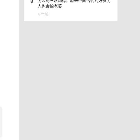
8
男人的三从四德，原来中国古代的好多男
人也会怕老婆
4 年前