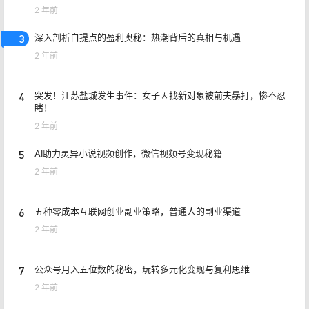
2 年前
3
深入剖析自提点的盈利奥秘：热潮背后的真相与机遇
2 年前
4
突发！江苏盐城发生事件：女子因找新对象被前夫暴打，惨不忍
睹！
2 年前
5
AI助力灵异小说视频创作，微信视频号变现秘籍
2 年前
6
五种零成本互联网创业副业策略，普通人的副业渠道
2 年前
7
公众号月入五位数的秘密，玩转多元化变现与复利思维
2 年前