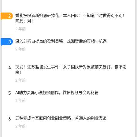
2
婚礼被喷酒新娘怒砸捧花，本人回应：不知道当时做得对不对！
网友：对！
2 年前
3
深入剖析自提点的盈利奥秘：热潮背后的真相与机遇
2 年前
4
突发！江苏盐城发生事件：女子因找新对象被前夫暴打，惨不忍
睹！
2 年前
5
AI助力灵异小说视频创作，微信视频号变现秘籍
2 年前
6
五种零成本互联网创业副业策略，普通人的副业渠道
2 年前