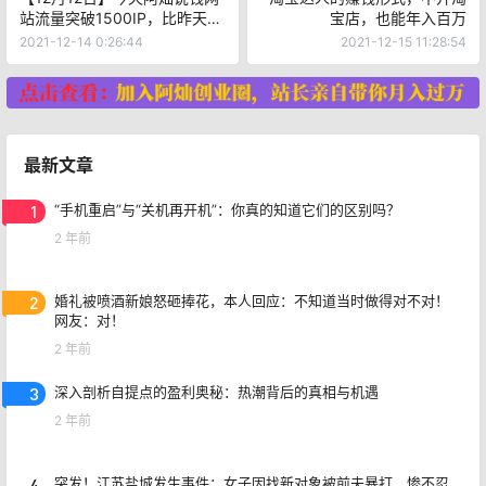
站流量突破1500IP，比昨天多
宝店，也能年入百万
400多IP
2021-12-14 0:26:44
2021-12-15 11:28:54
最新文章
1
“手机重启”与“关机再开机”：你真的知道它们的区别吗？
2 年前
2
婚礼被喷酒新娘怒砸捧花，本人回应：不知道当时做得对不对！
网友：对！
2 年前
3
深入剖析自提点的盈利奥秘：热潮背后的真相与机遇
2 年前
4
突发！江苏盐城发生事件：女子因找新对象被前夫暴打，惨不忍