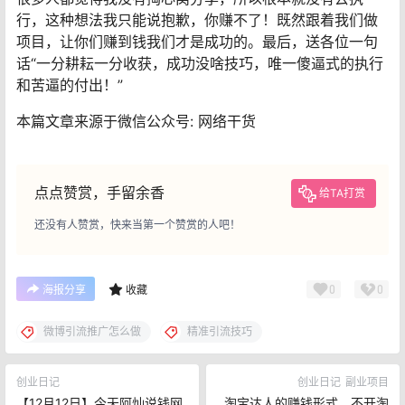
行，这种想法我只能说抱歉，你赚不了！既然跟着我们做
项目，让你们赚到钱我们才是成功的。最后，送各位一句
话“一分耕耘一分收获，成功没啥技巧，唯一傻逼式的执行
和苦逼的付出！”
本篇文章来源于微信公众号: 网络干货
点点赞赏，手留余香
给TA打赏
还没有人赞赏，快来当第一个赞赏的人吧！
0
0
海报分享
收藏
微博引流推广怎么做
精准引流技巧
创业日记
创业日记
副业项目
【12月12日】今天阿灿说钱网
淘宝达人的赚钱形式，不开淘