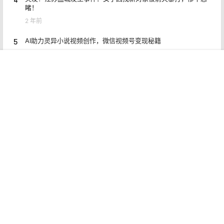
睹！
2 年前
5
AI助力灵异小说视频创作，微信视频号变现秘籍
2 年前
首页
专题
认证
搜索
菜单
我的
6
五种零成本互联网创业副业策略，普通人的副业渠道
2 年前
7
公众号月入五位数的秘密，玩转多元化变现与复利思维
2 年前
8
闲鱼曝光稳定攻略思路，618利用小刀快速加入会场
2 年前
Copyright © 2026
猎富团